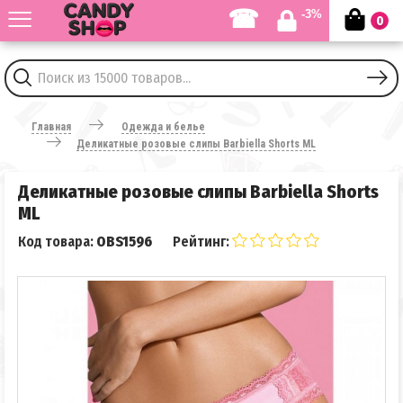
☎
-3%
0
Главная
Одежда и белье
Деликатные розовые слипы Barbiella Shorts ML
Деликатные розовые слипы Barbiella Shorts
ML
Код товара:
OBS1596
Рейтинг: